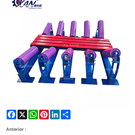
Facebook
X
WhatsApp
Pinterest
LinkedIn
Share
Anterior :