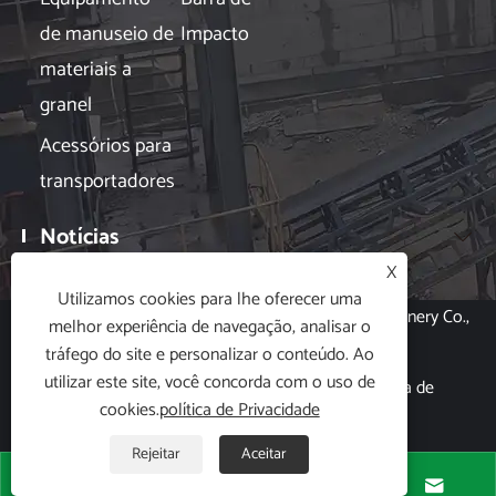
de manuseio de
Impacto
materiais a
granel
Acessórios para
transportadores
Notícias

X
Utilizamos cookies para lhe oferecer uma
Copyright © 2024 Hubei Xin Aneng Conveying Machinery Co.,
melhor experiência de navegação, analisar o
Ltd. Todos os direitos reservados.
tráfego do site e personalizar o conteúdo. Ao
utilizar este site, você concorda com o uso de
Links
|
Sitemap
|
RSS
|
XML
|
política de
cookies.
política de Privacidade
Privacidade
|
Rejeitar
Aceitar



