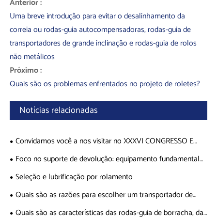
Anterior :
Uma breve introdução para evitar o desalinhamento da
correia ou rodas-guia autocompensadoras, rodas-guia de
transportadores de grande inclinação e rodas-guia de rolos
não metálicos
Próximo :
Quais são os problemas enfrentados no projeto de roletes?
Notícias relacionadas
Convidamos você a nos visitar no XXXVI CONGRESSO E
EXPOSIÇÃO INTERNACIONAL DE MINERAÇÃO de 19 a 22 de
Foco no suporte de devolução: equipamento fundamental
novembro (Acapulco, Guerrero, México
para melhorar a eficiência do transporte
Seleção e lubrificação por rolamento
Quais são as razões para escolher um transportador de
correia?
Quais são as características das rodas-guia de borracha, das