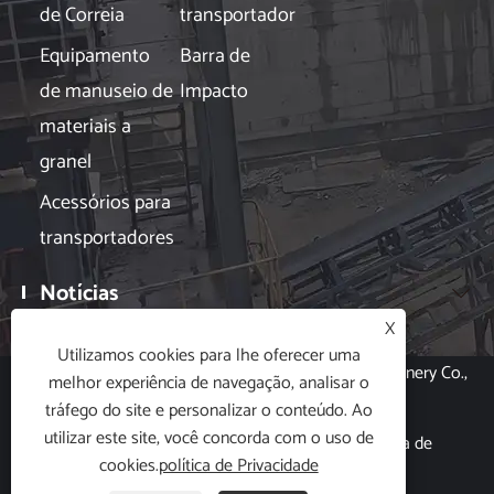
de Correia
transportador
Equipamento
Barra de
de manuseio de
Impacto
materiais a
granel
Acessórios para
transportadores
Notícias

X
Utilizamos cookies para lhe oferecer uma
Copyright © 2024 Hubei Xin Aneng Conveying Machinery Co.,
melhor experiência de navegação, analisar o
Ltd. Todos os direitos reservados.
tráfego do site e personalizar o conteúdo. Ao
utilizar este site, você concorda com o uso de
Links
|
Sitemap
|
RSS
|
XML
|
política de
cookies.
política de Privacidade
Privacidade
|