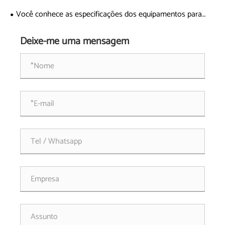
rodas-guia de aço e das rodas-guia cônicas?
Você conhece as especificações dos equipamentos para
rodas-guia?
Deixe-me uma mensagem